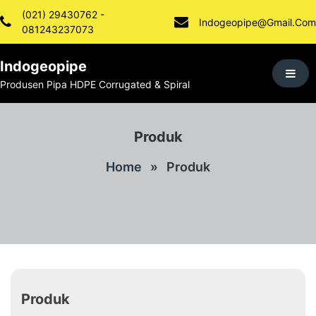
Skip
(021) 29430762 -
To
Indogeopipe@gmail.com
081243237073
Content
Indogeopipe
Produsen Pipa HDPE Corrugated & Spiral
Produk
Home
»
Produk
Produk