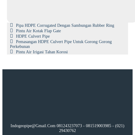
Pipa HDPE Corrugated Dengan Sambungan Rubber Ring
Pintu Air Kotak Flap Gate
HDPE Culvert Pipe
Pemasangan HDPE Culvert Pipe Untuk Gorong Gorong
Perkebunan
Pintu Air Irigasi Tahan Korosi
Indogeopipe@gmail.com 081243237073 - 081519003985 - (021)
29430762