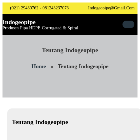
Skip
(021) 29430762 - 081243237073
Indogeopipe@gmail.com
To
Content
Indogeopipe
Produsen Pipa HDPE Corrugated & Spiral
Tentang Indogeopipe
Home
»
Tentang Indogeopipe
Tentang Indogeopipe