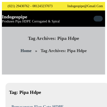
Skip
(021) 29430762 - 081243237073
Indogeopipe@gmail.com
To
Content
Indogeopipe
Produsen Pipa HDPE Corrugated & Spiral
Tag Archives: Pipa Hdpe
Home
»
Tag Archives: Pipa Hdpe
Tag:
Pipa Hdpe
Pemasangan Flap Gate HDPE